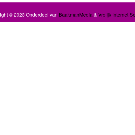
ight © 2023 Onderdeel van
BaakmanMedia
&
Vrolijk Internet S