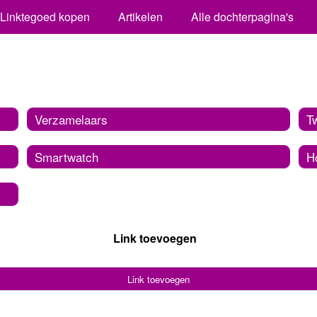
Linktegoed kopen
Artikelen
Alle dochterpagina's
Verzamelaars
T
Smartwatch
H
Link toevoegen
Link toevoegen